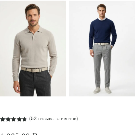
(
52
отзыва клиентов)
Рейтинг
52
4.65
из 5