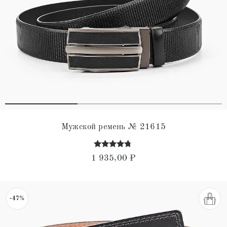
Мужской ремень № 21615
Оценка
1 935,00
₽
4.61
из 5
-47%