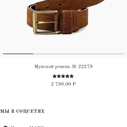
Мужской ремень № 22279
Оценка
2 790,00
₽
4.87
из 5
МЫ В СОЦСЕТЯХ