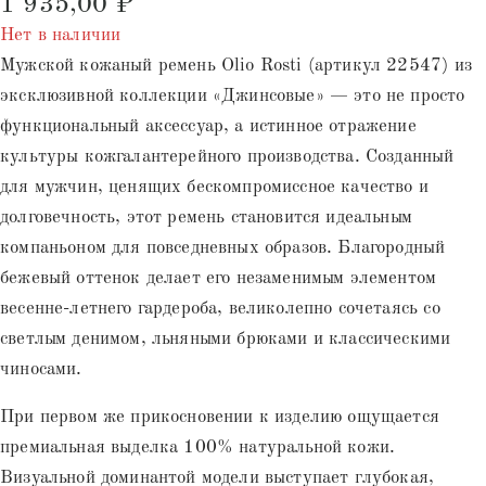
1 935,00
₽
на основе
опроса
Нет в наличии
пользователей
Мужской кожаный ремень Olio Rosti (артикул 22547) из
эксклюзивной коллекции «Джинсовые» — это не просто
функциональный аксессуар, а истинное отражение
культуры кожгалантерейного производства. Созданный
для мужчин, ценящих бескомпромиссное качество и
долговечность, этот ремень становится идеальным
компаньоном для повседневных образов. Благородный
бежевый оттенок делает его незаменимым элементом
весенне-летнего гардероба, великолепно сочетаясь со
светлым денимом, льняными брюками и классическими
чиносами.
При первом же прикосновении к изделию ощущается
премиальная выделка 100% натуральной кожи.
Визуальной доминантой модели выступает глубокая,