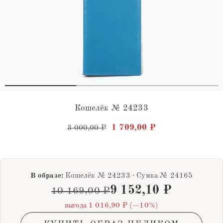
Кошелёк № 24233
Первоначальная цена состав
Текущая цена: 1 
1 709,00
₽
3 000,00
₽
В образе:
Кошелёк № 24233 · Сумка № 24165
9 152,10
₽
10 169,00
₽
выгода 1 016,90 ₽ (−10%)