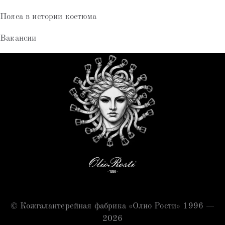
Пояса в истории костюма
Вакансии
© Кожгалантерейная фабрика «Олио Рости» 1996 —
2026