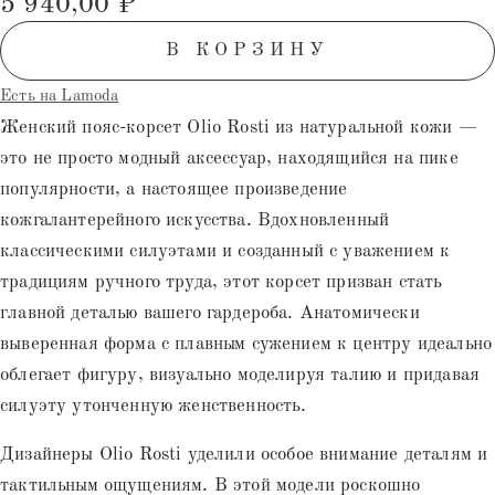
5 940,00
₽
на основе
опроса
пользователей
В КОРЗИНУ
Есть на Lamoda
Женский пояс-корсет Olio Rosti из натуральной кожи —
это не просто модный аксессуар, находящийся на пике
популярности, а настоящее произведение
кожгалантерейного искусства. Вдохновленный
классическими силуэтами и созданный с уважением к
традициям ручного труда, этот корсет призван стать
главной деталью вашего гардероба. Анатомически
выверенная форма с плавным сужением к центру идеально
облегает фигуру, визуально моделируя талию и придавая
силуэту утонченную женственность.
Дизайнеры Olio Rosti уделили особое внимание деталям и
тактильным ощущениям. В этой модели роскошно