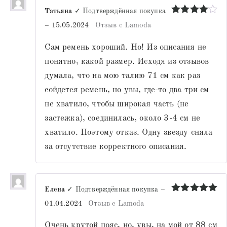
Татьяна
✓ Подтверждённая покупка
Оценка
4
–
15.05.2024
Отзыв с Lamoda
из 5
Сам ремень хороший. Но! Из описания не
понятно, какой размер. Исходя из отзывов
думала, что на мою талию 71 см как раз
сойдется ремень, но увы, где-то два три см
не хватило, чтобы широкая часть (не
застежка), соединилась, около 3-4 см не
хватило. Поэтому отказ. Одну звезду сняла
за отсутствие корректного описания.
Елена
✓ Подтверждённая покупка
–
Оценка
5
01.04.2024
Отзыв с Lamoda
из 5
Очень крутой пояс, но, увы, на мой от 88 см