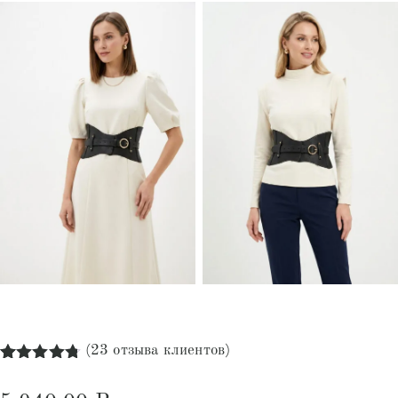
(
23
отзыва клиентов)
Рейтинг
23
4.74
из 5