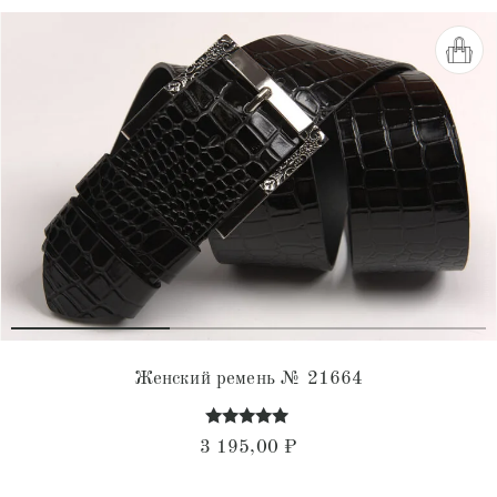
Женский ремень № 21664
Оценка
3 195,00
₽
4.77
из 5