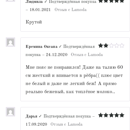
Людмила
✓ Подтверждённая покупка
Оценка
5
–
18.01.2021
Отзыв с Lamoda
из 5
Крутой
Еремина Оксана
✓ Подтверждённая
Оценка
покупка
–
24.12.2020
Отзыв с Lamoda
2
из
5
Мне пояс не понравился! Даже на талию 60
см жесткий и впивается в рёбра(( плюс цвет
не белый и даже не легкий беж! А прямо
реально бежевый, как топлёное молоко..
Дарья
✓ Подтверждённая покупка
–
Оценка
5
17.09.2020
Отзыв с Lamoda
из 5