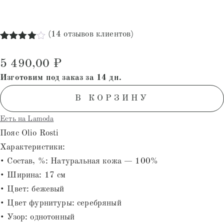
(
14
отзывов клиентов)
Рейтинг
14
4.00
из
5 490,00
₽
5 на
основе
Изготовим под заказ за 14 дн.
опроса
пользователей
В КОРЗИНУ
Есть на Lamoda
Пояс Olio Rosti
Характеристики:
• Состав, %: Натуральная кожа — 100%
• Ширина: 17 см
• Цвет: бежевый
• Цвет фурнитуры: серебряный
• Узор: однотонный