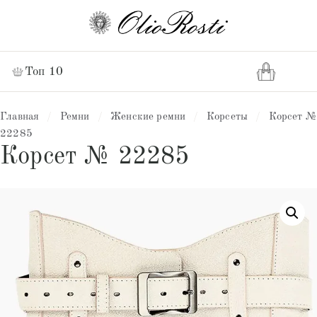
Топ 10
Главная
/
Ремни
/
Женские ремни
/
Корсеты
/
Корсет №
22285
Корсет № 22285