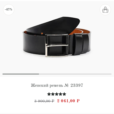
-47%
Женский ремень № 23397
Оценка
Первоначальная цена состав
Текущая цена: 2 
2 061,00
₽
3 900,00
₽
4.88
из 5