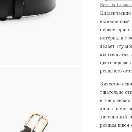
Есть на Lamoda
Классический 
выполненный 
первом прико
материала с 
делает эту мо
костюма, так 
цветопередача
реального отт
Качество испо
тщательно от
в тон основно
длина ремня в
лаконичный с
ровным швом 