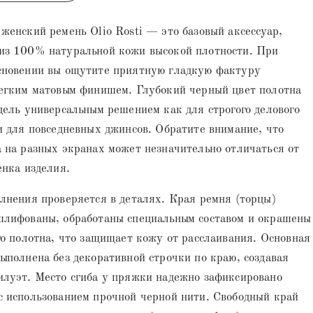
женский ремень Olio Rosti — это базовый аксессуар,
из 100% натуральной кожи высокой плотности. При
сновении вы ощутите приятную гладкую фактуру
легким матовым финишем. Глубокий черный цвет полотна
дель универсальным решением как для строгого делового
и для повседневных джинсов. Обратите внимание, что
 на разных экранах может незначительно отличаться от
енка изделия.
лнения проверяется в деталях. Края ремня (торцы)
шлифованы, обработаны специальным составом и окрашены
го полотна, что защищает кожу от расслаивания. Основная
ыполнена без декоративной строчки по краю, создавая
илуэт. Место сгиба у пряжки надежно зафиксировано
с использованием прочной черной нити. Свободный край