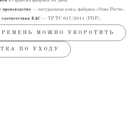
дней
и гарантия фабрики 30 дней.
е производство
— натуральная кожа, фабрика «Олио Рости».
 соответствия EAC
— ТР ТС 017/2011 (PDF).
 РЕМЕНЬ МОЖНО УКОРОТИТЬ
ТКА ПО УХОДУ