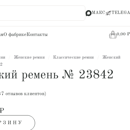
МАКС
TELEGA
ам
О фабрике
Контакты
0,00
₽
мни
/
Женские ремни
/
Классические ремни
/
Женский
42
кий ремень № 23842
37
отзывов клиентов)
₽
РЗИНУ