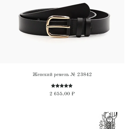
Женский ремень № 23842
Оценка
2 655,00
₽
4.76
из 5