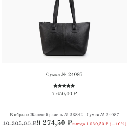
Сумка № 24087
Оценка
7 650,00
₽
5.00
из 5
В образе:
Женский ремень № 23842 · Сумка № 24087
9 274,50
₽
10 305,00
₽
выгода 1 030,50 ₽ (−10%)