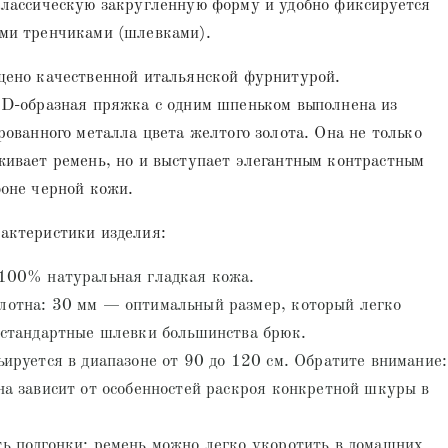
классическую закругленную форму и удобно фиксируется
ми тренчиками (шлевками).
щено качественной итальянской фурнитурой.
 D-образная пряжка с одним шпеньком выполнена из
рованного металла цвета желтого золота. Она не только
ивает ремень, но и выступает элегантным контрастным
оне черной кожи.
актеристики изделия:
100% натуральная гладкая кожа.
отна: 30 мм — оптимальный размер, который легко
 стандартные шлевки большинства брюк.
ьируется в диапазоне от 90 до 120 см. Обратите внимание:
на зависит от особенностей раскроя конкретной шкуры в
ь подгонки: ремень можно легко укоротить в домашних