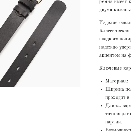
ремня имеет 
двумя кожаны
Изделие осна
Классическая
гладкого поли
надежно удерж
акцентом на ф
Ключевые хар
Материал: 
Ширина пол
проходит в
Длина: вар
точная дли
партии.
Возможност