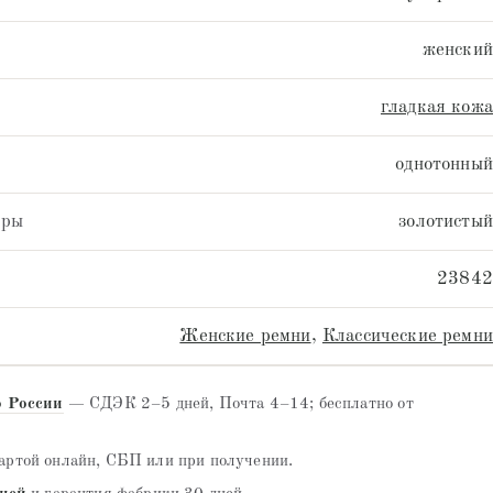
женский
гладкая кожа
однотонный
уры
золотистый
23842
Женские ремни
,
Классические ремни
о России
— СДЭК 2–5 дней, Почта 4–14; бесплатно от
ртой онлайн, СБП или при получении.