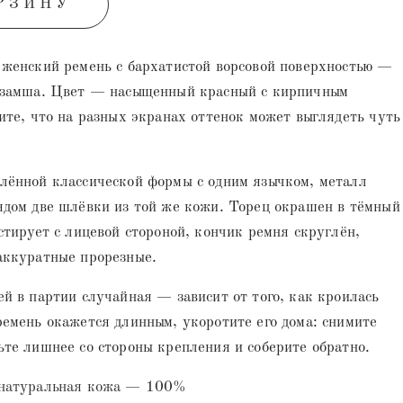
РЗИНУ
 женский ремень с бархатистой ворсовой поверхностью —
 замша. Цвет — насыщенный красный с кирпичным
ите, что на разных экранах оттенок может выглядеть чуть
лённой классической формы с одним язычком, металл
ядом две шлёвки из той же кожи. Торец окрашен в тёмный
стирует с лицевой стороной, кончик ремня скруглён,
аккуратные прорезные.
й в партии случайная — зависит от того, как кроилась
емень окажется длинным, укоротите его дома: снимите
те лишнее со стороны крепления и соберите обратно.
 натуральная кожа — 100%