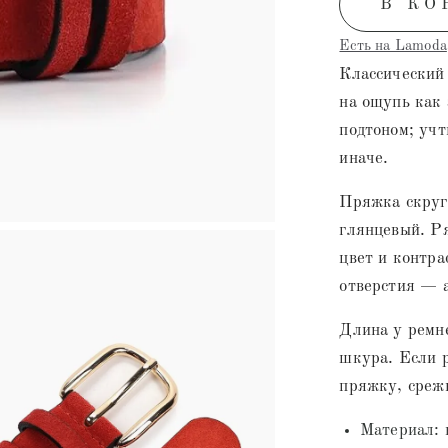
В КО
Есть на Lamoda
Классический
на ощупь как
подтоном; учт
иначе.
Пряжка скруг
глянцевый. Р
цвет и контра
отверстия — 
Длина у ремне
шкура. Если р
пряжку, срежь
Материал: