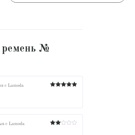
 ремень №
в с Lamoda
Оценка
5
из 5
ыв с Lamoda
Оценка
2
из