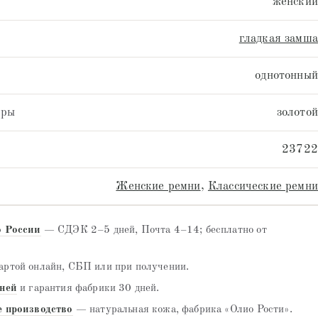
женский
гладкая замша
однотонный
уры
золотой
23722
Женские ремни
,
Классические ремни
о России
— СДЭК 2–5 дней, Почта 4–14; бесплатно от
ртой онлайн, СБП или при получении.
дней
и гарантия фабрики 30 дней.
е производство
— натуральная кожа, фабрика «Олио Рости».