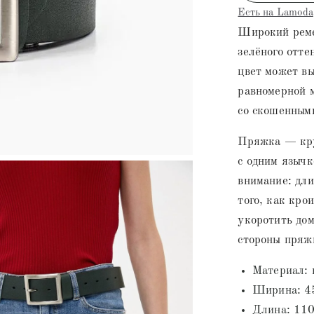
Есть на Lamoda
Широкий реме
зелёного отте
цвет может вы
равномерной 
со скошенным
Пряжка — кру
с одним язычк
внимание: дли
того, как кро
укоротить дом
стороны пряжк
Материал:
Ширина: 4
Длина: 11