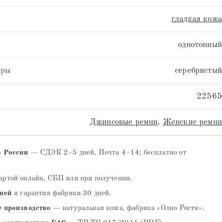
гладкая кожа
однотонный
уры
серебристый
22565
Джинсовые ремни
,
Женские ремни
о России
— СДЭК 2–5 дней, Почта 4–14; бесплатно от
ртой онлайн, СБП или при получении.
дней
и гарантия фабрики 30 дней.
е производство
— натуральная кожа, фабрика «Олио Рости».