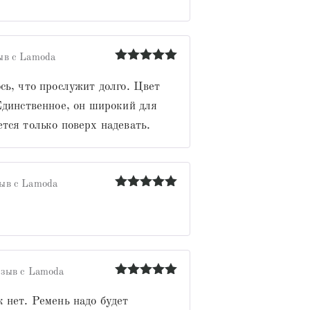
ыв с Lamoda
Оценка
5
из 5
сь, что прослужит долго. Цвет
Единственное, он широкий для
тся только поверх надевать.
ыв с Lamoda
Оценка
5
из 5
зыв с Lamoda
Оценка
5
из 5
 нет. Ремень надо будет