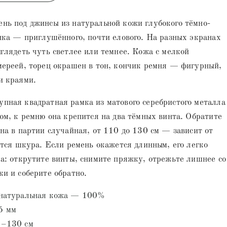
нь под джинсы из натуральной кожи глубокого тёмно-
нка — приглушённого, почти елового. На разных экранах
глядеть чуть светлее или темнее. Кожа с мелкой
мереей, торец окрашен в тон, кончик ремня — фигурный,
и краями.
пная квадратная рамка из матового серебристого металла
ом, к ремню она крепится на два тёмных винта. Обратите
на в партии случайная, от 110 до 130 см — зависит от
ится шкура. Если ремень окажется длинным, его легко
а: открутите винты, снимите пряжку, отрежьте лишнее со
и и соберите обратно.
 натуральная кожа — 100%
5 мм
0–130 см