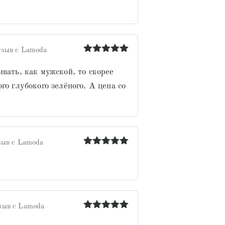
зыв с Lamoda
Оценка
5
из 5
вать, как мужской, то скорее
го глубокого зелёного. А цена со
ыв с Lamoda
Оценка
5
из 5
.
зыв с Lamoda
Оценка
5
из 5