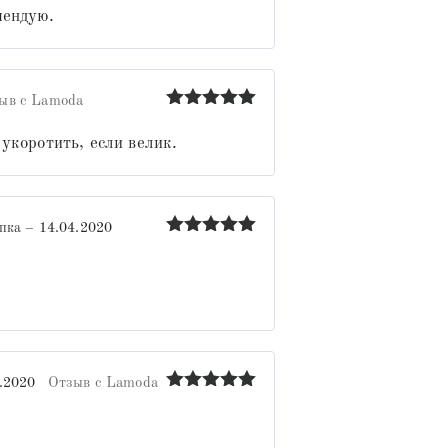
из 5
мендую.
ыв с Lamoda
Оценка
5
из 5
укоротить, если велик.
пка
–
14.04.2020
Оценка
5
из 5
.2020
Отзыв с Lamoda
Оценка
5
из 5