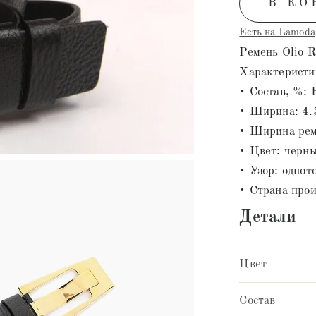
В КО
Есть на Lamoda
Ремень Olio R
Характеристи
• Состав, %:
• Ширина: 4.
• Ширина рем
• Цвет: черн
• Узор: однот
• Страна прои
Детали
Цвет
Состав