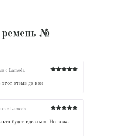
 ремень №
ыв с Lamoda
Оценка
5
из 5
 этот отзыв до кон
ыв с Lamoda
Оценка
5
из 5
льто будет идеально. Но кожа