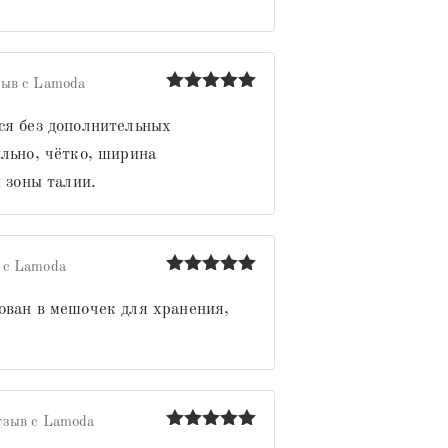
ыв с Lamoda
Оценка
5
из 5
ся без дополнительных
ильно, чётко, ширина
и зоны талии.
 с Lamoda
Оценка
5
из 5
ован в мешочек для хранения,
тзыв с Lamoda
Оценка
5