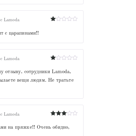
 с Lamoda
Оценка
1
т с царапинами!!
из
5
 с Lamoda
Оценка
1
му отзыву, сотрудники Lamoda,
из
сылаете вещи людям. Не тратьте
5
 с Lamoda
Оценка
3
из 5
ми на пряжке!! Очень обидно,