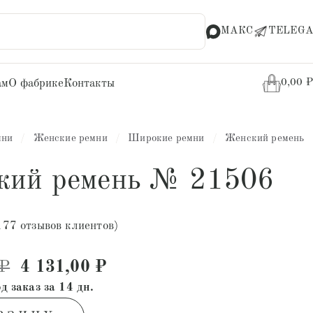
МАКС
TELEGA
ам
О фабрике
Контакты
0,00
₽
мни
/
Женские ремни
/
Широкие ремни
/
Женский ремень
кий ремень № 21506
177
отзывов клиентов)
Первоначальная цена составляла 7 80
Текущая цена: 4 131,00 ₽.
₽
4 131,00
₽
д заказ за 14 дн.