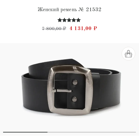
Женский ремень № 21532
Оценка
Первоначальная цена состав
Текущая цена: 4 
4 131,00
₽
7 800,00
₽
4.85
из 5