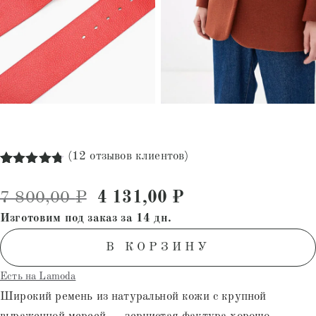
(
12
отзывов клиентов)
Рейтинг
12
4.75
из 5
Первоначальная цена состав
Текущая цена: 4
7 800,00
₽
4 131,00
₽
на основе
опроса
Изготовим под заказ за 14 дн.
пользователей
В КОРЗИНУ
Есть на Lamoda
Широкий ремень из натуральной кожи с крупной