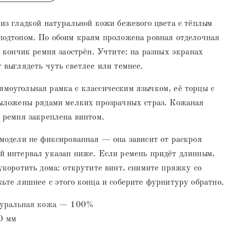
из гладкой натуральной кожи бежевого цвета с тёплым
подтоном. По обоим краям проложена ровная отделочная
, кончик ремня заострён. Учтите: на разных экранах
 выглядеть чуть светлее или темнее.
моугольная рамка с классическим язычком, её торцы с
выложены рядами мелких прозрачных страз. Кожаная
 ремня закреплена винтом.
модели не фиксированная — она зависит от раскроя
й интервал указан ниже. Если ремень придёт длинным,
укоротить дома: открутите винт, снимите пряжку со
ьте лишнее с этого конца и соберите фурнитуру обратно.
туральная кожа — 100%
0 мм