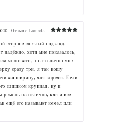
2020
Отзыв с Lamoda
Оценка
5
из 5
й стороне светлый подклад.
т надёжно, хотя мне показалось,
раз многовато, но это лично мне
ерку сразу три, я так ношу
личивая ширину, аля корсаж. Если
ого слишком крупная, ну и
м ремень на отлично, как и все
ак ещё его называют кемел или