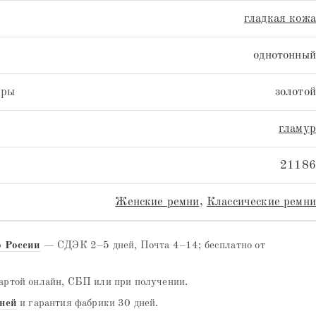
гладкая кожа
однотонный
уры
золотой
гламур
21186
Женские ремни
,
Классические ремни
о России
— СДЭК 2–5 дней, Почта 4–14; бесплатно от
ртой онлайн, СБП или при получении.
дней
и гарантия фабрики 30 дней.