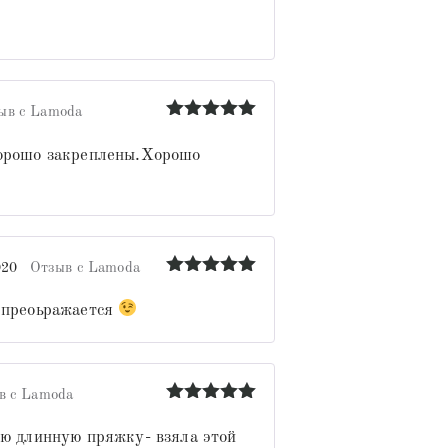
Оценка
5
из 5
ыв с Lamoda
Оценка
5
из 5
хорошо закреплены.Хорошо
020
Отзыв с Lamoda
Оценка
5
из 5
з преоьражается
в с Lamoda
Оценка
5
из 5
ую длинную пряжку- взяла этой