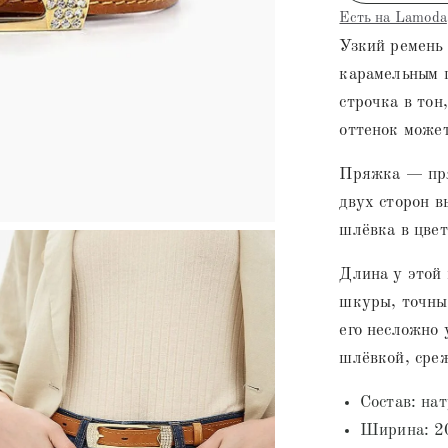
Есть на Lamoda
Узкий ремень 
карамельным 
строчка в тон
оттенок может
Пряжка — пря
двух сторон 
шлёвка в цвет
Длина у этой 
шкуры, точны
его несложно 
шлёвкой, среж
Состав: на
Ширина: 2