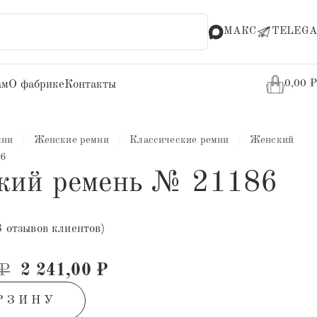
МАКС
TELEGA
ам
О фабрике
Контакты
0,00
₽
мни
/
Женские ремни
/
Классические ремни
/
Женский
86
кий ремень № 21186
8
отзывов клиентов)
Первоначальная цена составляла 4 30
Текущая цена: 2 241,00 ₽.
₽
2 241,00
₽
РЗИНУ