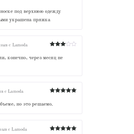
Оценка
5
из 5
 носке под верхнюю одежду
рыми украшена пряжка
зыв с Lamoda
Оценка
3
из 5
и, конечно, через месяц не
в с Lamoda
Оценка
5
из 5
бъеме, но это решаемо.
зыв с Lamoda