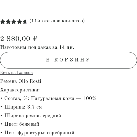
(
115
отзывов клиентов)
Рейтинг
115
4.64
из 5
2 880,00
₽
на основе
опроса
Изготовим под заказ за 14 дн.
пользователей
В КОРЗИНУ
Есть на Lamoda
Ремень Olio Rosti
Характеристики:
• Состав, %: Натуральная кожа — 100%
• Ширина: 3.7 см
• Ширина ремня: средний
• Цвет: бежевый
• Цвет фурнитуры: серебряный