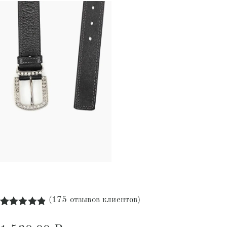
(
175
отзывов клиентов)
Рейтинг
175
4.84
из 5