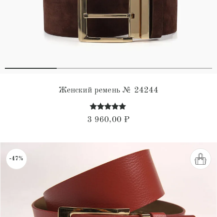
Женский ремень № 24244
Оценка
3 960,00
₽
4.85
из 5
-47%