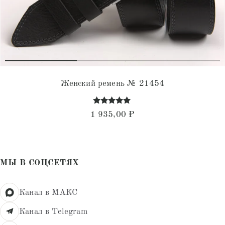
Женский ремень № 21454
Оценка
1 935,00
₽
4.87
из 5
МЫ В СОЦСЕТЯХ
Канал в МАКС
Канал в Telegram