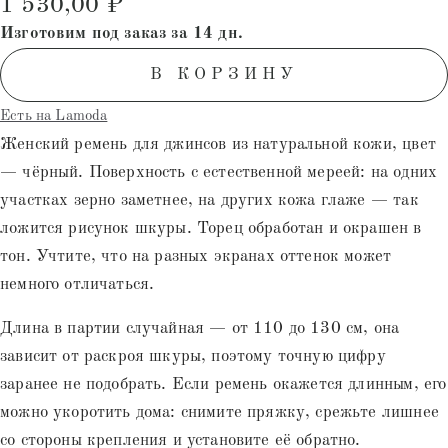
1 530,00
₽
на основе
опроса
Изготовим под заказ за 14 дн.
пользователей
В КОРЗИНУ
Есть на Lamoda
Женский ремень для джинсов из натуральной кожи, цвет
— чёрный. Поверхность с естественной мереей: на одних
участках зерно заметнее, на других кожа глаже — так
ложится рисунок шкуры. Торец обработан и окрашен в
тон. Учтите, что на разных экранах оттенок может
немного отличаться.
Длина в партии случайная — от 110 до 130 см, она
зависит от раскроя шкуры, поэтому точную цифру
заранее не подобрать. Если ремень окажется длинным, его
можно укоротить дома: снимите пряжку, срежьте лишнее
со стороны крепления и установите её обратно.