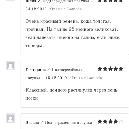
Юлия
✓ Подтверждённая покупка
–
Оценка
5
24.12.2019
Отзыв с Lamoda
из 5
Очень красивый ремень, кожа толстая,
прочная. На талию 65 немного великоват,
если надевать именно на талию, если ниже,
то норм.
Екатерина
✓ Подтверждённая
Оценка
5
покупка
–
13.12.2019
Отзыв с Lamoda
из 5
Классный, немного растянулся через день
носки
Оксана
✓ Подтверждённая покупка
–
Оценка
4