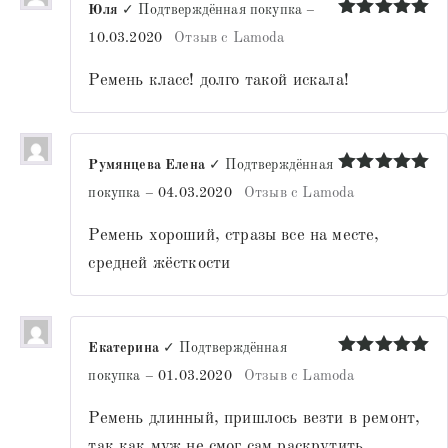
Юля
✓ Подтверждённая покупка
–
Оценка
5
10.03.2020
Отзыв с Lamoda
из 5
Ремень класс! долго такой искала!
Румянцева Елена
✓ Подтверждённая
Оценка
5
покупка
–
04.03.2020
Отзыв с Lamoda
из 5
Ремень хороший, стразы все на месте,
средней жёсткости
Екатерина
✓ Подтверждённая
Оценка
5
покупка
–
01.03.2020
Отзыв с Lamoda
из 5
Ремень длинный, пришлось везти в ремонт,
так как муж не смог сам раскрутить