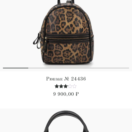
Рюкзак № 24436
Оценка
9 900,00
₽
3.00
из 5