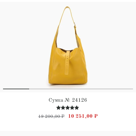
Сумка № 24126
Оценка
Первоначальная цена состав
Текущая цена: 
10 251,00
₽
19 200,00
₽
5.00
из 5