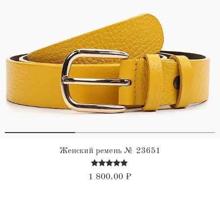
Женский ремень № 23651
Оценка
1 800,00
₽
4.96
из 5