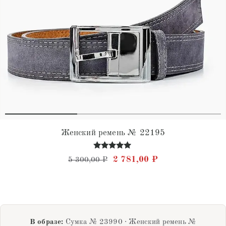
Женский ремень № 22195
Оценка
Первоначальная цена состав
Текущая цена: 2 
2 781,00
₽
5 300,00
₽
4.80
из 5
В образе:
Сумка № 23990 · Женский ремень №