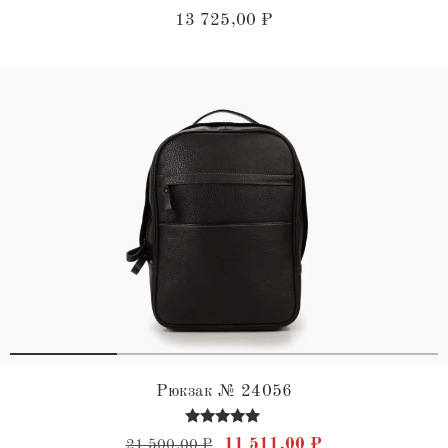
Оценка
13 725,00
₽
5.00
из 5
Рюкзак № 24056
Оценка
Первоначальная цена состав
Текущая цена: 
11 511,00
₽
21 500,00
₽