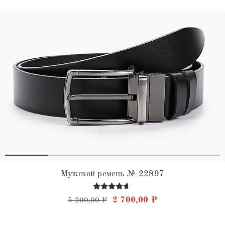
Мужской ремень № 22897
Оценка
Первоначальная цена состав
Текущая цена: 2 
2 700,00
₽
5 200,00
₽
4.49
из 5