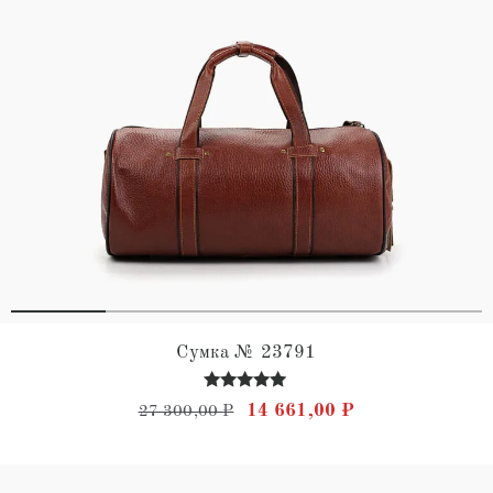
Сумка № 23791
Оценка
Первоначальная цена состав
Текущая цена: 
14 661,00
₽
27 300,00
₽
5.00
из 5