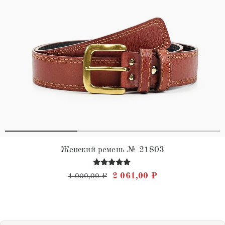
Женский ремень № 21803
Оценка
Первоначальная цена состав
Текущая цена: 2 
2 061,00
₽
4 000,00
₽
4.91
из 5