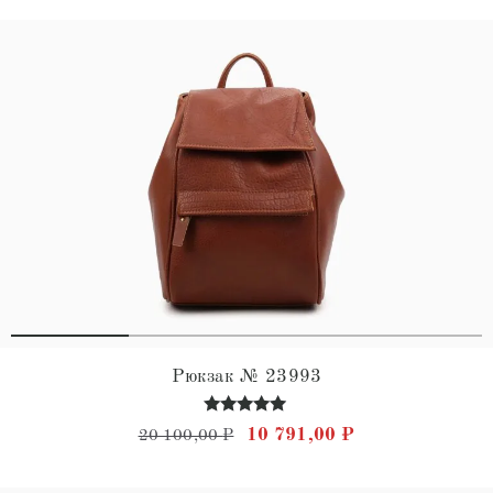
Рюкзак № 23993
Оценка
Первоначальная цена состав
Текущая цена: 
10 791,00
₽
20 100,00
₽
5.00
из 5