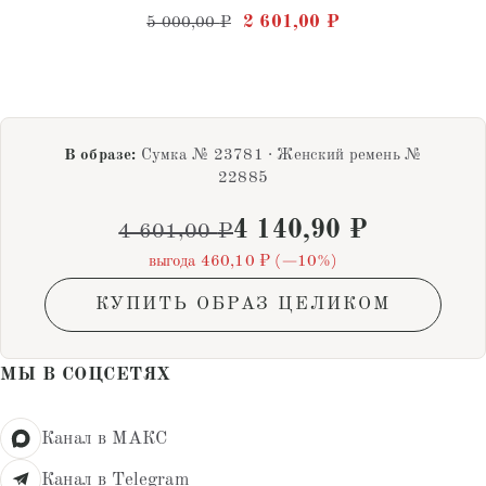
Оценка
Первоначальная цена состав
Текущая цена: 2 
2 601,00
₽
5 000,00
₽
4.75
из 5
В образе:
Сумка № 23781 · Женский ремень №
22885
4 140,90
₽
4 601,00
₽
выгода 460,10 ₽ (−10%)
КУПИТЬ ОБРАЗ ЦЕЛИКОМ
МЫ В СОЦСЕТЯХ
Канал в МАКС
Канал в Telegram