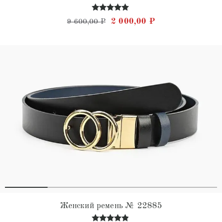
Оценка
Первоначальная цена состав
Текущая цена: 2 
2 000,00
₽
9 600,00
₽
5.00
из 5
Женский ремень № 22885