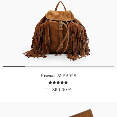
Рюкзак № 22928
Оценка
14 850,00
₽
4.86
из 5