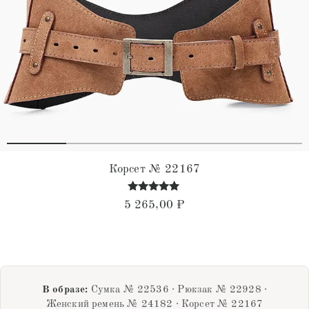
Корсет № 22167
Оценка
5 265,00
₽
4.78
из 5
В образе:
Сумка № 22536 · Рюкзак № 22928 ·
Женский ремень № 24182 · Корсет № 22167