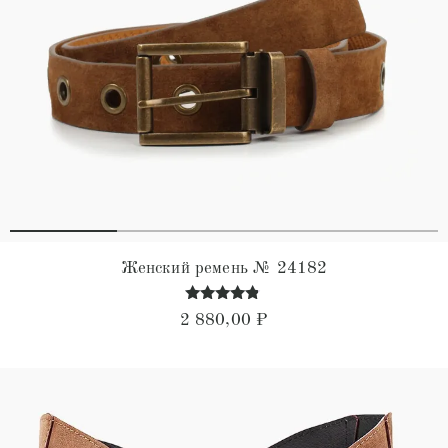
Женский ремень № 24182
Оценка
2 880,00
₽
4.67
из 5