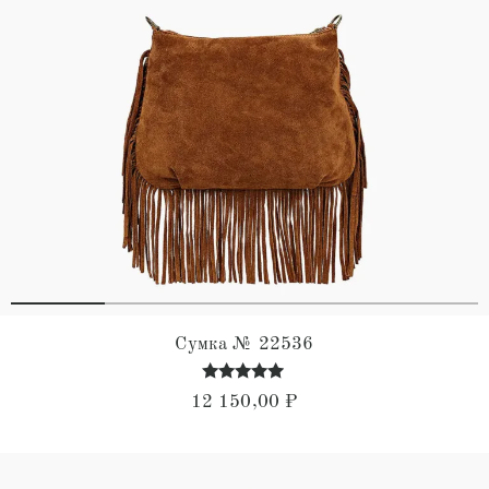
Сумка № 22536
Оценка
12 150,00
₽
4.78
из 5