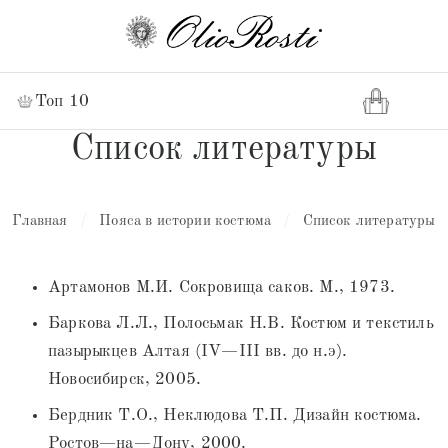
Топ 10
Список литературы
Главная
/
Пояса в истории костюма
/
Список литературы
Артамонов М.И. Сокровища саков. М., 1973.
Баркова Л.Л., Полосьмак Н.В. Костюм и текстиль
пазырыкцев Алтая (IV—III вв. до н.э).
Новосибирск, 2005.
Бердник Т.О., Неклюдова Т.П. Дизайн костюма.
Ростов—на—Дону, 2000.