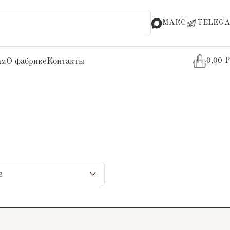
МАКС
TELEGA
ам
О фабрике
Контакты
0,00
₽