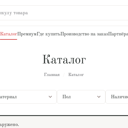
икулу товара
Каталог
Премиум
Где купить
Производство на заказ
Партнёр
Каталог
Главная
/
Каталог
ериал
Пол
Наличие
наружено.