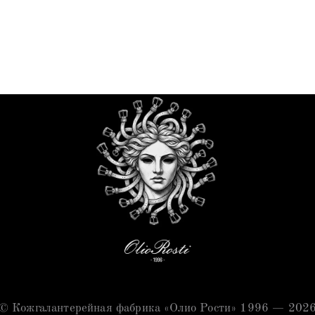
© Кожгалантерейная фабрика «Олио Рости» 1996 — 202