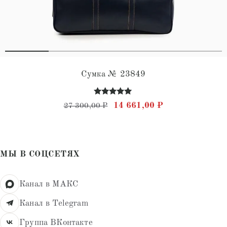
Сумка № 23849
Оценка
Первоначальная цена состав
Текущая цена: 
14 661,00
₽
27 300,00
₽
5.00
из 5
МЫ В СОЦСЕТЯХ
Канал в МАКС
Канал в Telegram
Группа ВКонтакте