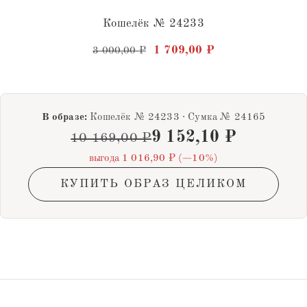
Кошелёк № 24233
Первоначальная цена состав
Текущая цена: 1 
1 709,00
₽
3 000,00
₽
В образе:
Кошелёк № 24233 · Сумка № 24165
9 152,10
₽
10 169,00
₽
выгода 1 016,90 ₽ (−10%)
КУПИТЬ ОБРАЗ ЦЕЛИКОМ